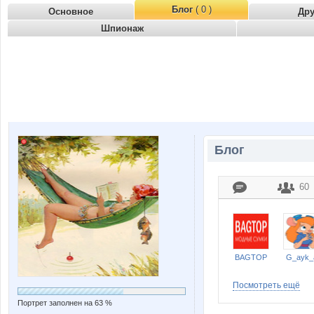
Блог
( 0 )
Основное
Др
Шпионаж
Блог
60
BAGTOP
G_ayk_
Посмотреть ещё
Портрет заполнен на 63 %