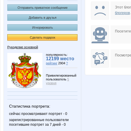
Puzzzyaka
Shakti
Этот блог
Отправить приватное сообщение
блогеров
.
Добавить в друзья
Игнорировать
клуб рукодельниц
ру
Посетит
Сделать подарок
Рукоделие основной
Лия2606
Ма
популярность:
Посмотре
12199 место
рейтинг
2904
?
Привилегированный
пользователь
5
уровня
Статистика портрета:
сейчас просматривают портрет - 0
зарегистрированные пользователи
посетившие портрет за 7 дней - 0